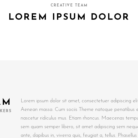
CREATIVE TEAM
LOREM IPSUM DOLOR
AM
Lorem ipsum dolor sit amet, consectetuer adipiscing el
Aenean massa. Cum sociis Theme natoque penatibus et
KERS
nascetur ridiculus mus. Etiam rhoncus. Maecenas tempu
sem quam semper libero, sit amet adipiscing sem nequ
ante, dapibus in, viverra quis, feugiat a, tellus. Phasellu