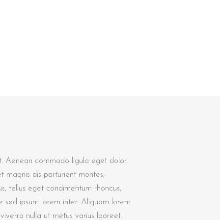
it. Aenean commodo ligula eget dolor.
 magnis dis parturient montes,
s, tellus eget condimentum rhoncus,
e sed ipsum lorem inter. Aliquam lorem
s viverra nulla ut metus varius laoreet.