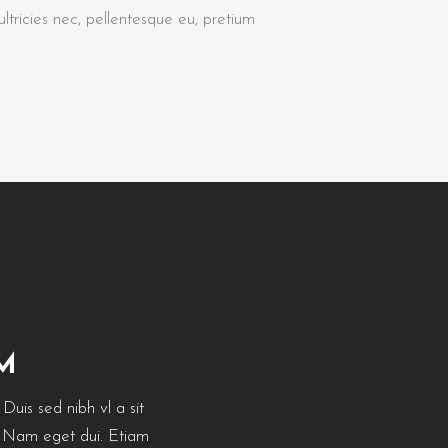
tricies nec, pellentesque eu, pretium
M
 Duis sed nibh vl a sit
i. Nam eget dui. Etiam