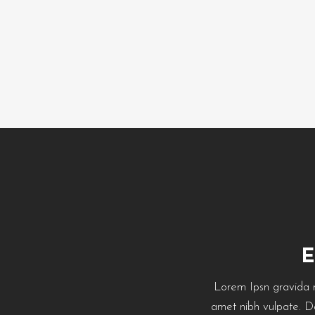
Lorem Ipsn gravida nib
amet nibh vulpate. Do