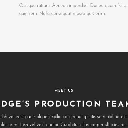
Quisque rutrum. Aenean imperdiet. Donec quam felis, ul
quis, sem. Nulla consequat massa quis enim.
MEET US
EDGE’S PRODUCTION TEA
h vel velit auctr ali aeni sollic consequat ipsutis sem nibh id elit.
lor orem Ipsn vel velit auctor. Curabitur ullamcorper ultricies nis