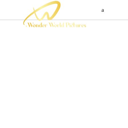
THREE WISHES
Paul and Victoria live
in Buenos Aires and
travel for a weekend in
Cologne to celebrate
her forties. They
married eight years
ago, and is th