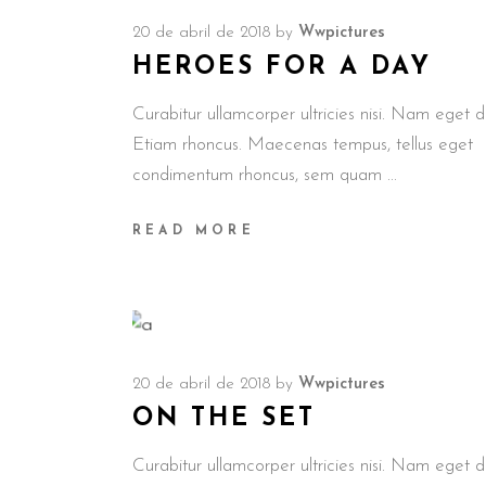
20 de abril de 2018
by
Wwpictures
HEROES FOR A DAY
Curabitur ullamcorper ultricies nisi. Nam eget du
Etiam rhoncus. Maecenas tempus, tellus eget
condimentum rhoncus, sem quam
READ MORE
20 de abril de 2018
by
Wwpictures
ON THE SET
Curabitur ullamcorper ultricies nisi. Nam eget du