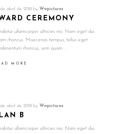
de abril de 2018
by
Wwpictures
WARD CEREMONY
abitur ullamcorper ultricies nisi. Nam eget dui.
iam rhoncus. Maecenas tempus, tellus eget
ndimentum rhoncus, sem quam
EAD MORE
de abril de 2018
by
Wwpictures
LAN B
abitur ullamcorper ultricies nisi. Nam eget dui.