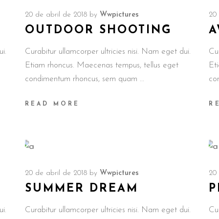
20 de abril de 2018
by
Wwpictures
20 
OUTDOOR SHOOTING
A
i.
Curabitur ullamcorper ultricies nisi. Nam eget dui.
Cur
Etiam rhoncus. Maecenas tempus, tellus eget
Et
condimentum rhoncus, sem quam
co
READ MORE
R
20 de abril de 2018
by
Wwpictures
20 
SUMMER DREAM
P
i.
Curabitur ullamcorper ultricies nisi. Nam eget dui.
Cur