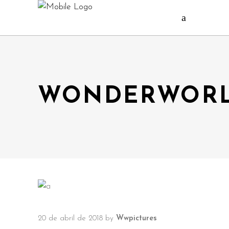
WONDERWORL
20 de abril de 2018
by
Wwpictures