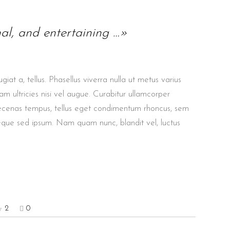
nal, and entertaining …»
giat a, tellus. Phasellus viverra nulla ut metus varius
m ultricies nisi vel augue. Curabitur ullamcorper
aecenas tempus, tellus eget condimentum rhoncus, sem
eque sed ipsum. Nam quam nunc, blandit vel, luctus
2
0