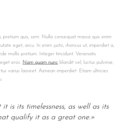
u, pretium quis, sem. Nulla consequat massa quis enim.
putate eget, arcu. In enim justo, rhoncus ut, imperdiet a,
ede mollis pretium. Integer tincidunt. Venenatis
 eget eros.
Nam quam nunc
blandit vel, luctus pulvinar,
etus varius laoreet. Aenean imperdiet. Etiam ultricies
i.
t is its timelessness, as well as its
at qualify it as a great one.»