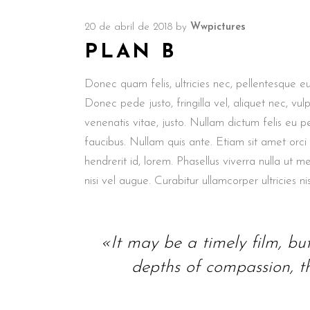
20 de abril de 2018
by
Wwpictures
PLAN B
Donec quam felis, ultricies nec, pellentesque e
Donec pede justo, fringilla vel, aliquet nec, vul
venenatis vitae, justo. Nullam dictum felis eu p
faucibus. Nullam quis ante. Etiam sit amet orci
hendrerit id, lorem. Phasellus viverra nulla ut m
nisi vel augue. Curabitur ullamcorper ultricies nis
«It may be a timely film, but i
depths of compassion, th