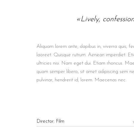
«Lively, confessio
Aliquam lorem ante, dapibus in, viverra quis, feu
laoreet. Quisque rutrum. Aenean imperdiet. Etia
ultricies nisi. Nam eget dui. Etiam rhoncus. M
quam semper libero, sit amet adipiscing sem n
pulvinar, hendrerit id, lorem. Maecenas nec.
Director
,
Film