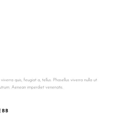
iverra quis, feugiat a, tellus. Phasellus viverra nulla ut
rutrum. Aenean imperdiet venenatis.
EBB