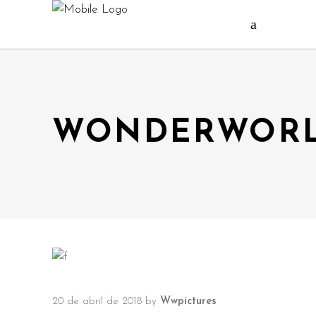
WONDERWORL
20 de abril de 2018
by
Wwpictures