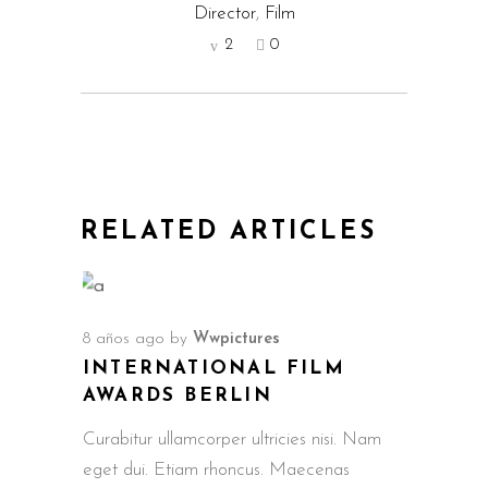
Director
,
Film
2
0
RELATED ARTICLES
8 años ago
by
Wwpictures
INTERNATIONAL FILM
AWARDS BERLIN
Curabitur ullamcorper ultricies nisi. Nam
eget dui. Etiam rhoncus. Maecenas