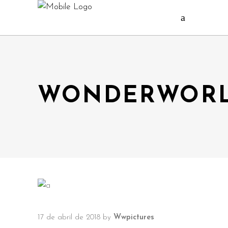
WONDERWORL
17 de abril de 2018
by
Wwpictures