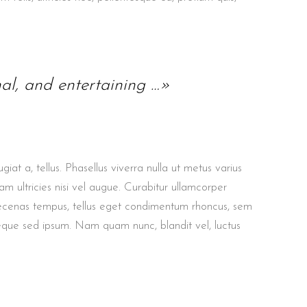
nal, and entertaining …»
giat a, tellus. Phasellus viverra nulla ut metus varius
m ultricies nisi vel augue. Curabitur ullamcorper
aecenas tempus, tellus eget condimentum rhoncus, sem
eque sed ipsum. Nam quam nunc, blandit vel, luctus