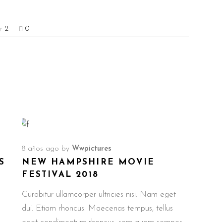
2
0
8 años ago
by
Wwpictures
S
NEW HAMPSHIRE MOVIE
FESTIVAL 2018
Curabitur ullamcorper ultricies nisi. Nam eget
dui. Etiam rhoncus. Maecenas tempus, tellus