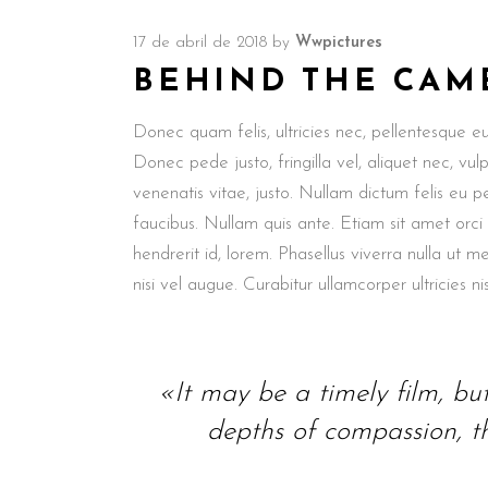
17 de abril de 2018
by
Wwpictures
BEHIND THE CAM
Donec quam felis, ultricies nec, pellentesque e
Donec pede justo, fringilla vel, aliquet nec, vul
venenatis vitae, justo. Nullam dictum felis eu p
faucibus. Nullam quis ante. Etiam sit amet orci
hendrerit id, lorem. Phasellus viverra nulla ut m
nisi vel augue. Curabitur ullamcorper ultricies nis
«It may be a timely film, but i
depths of compassion, th