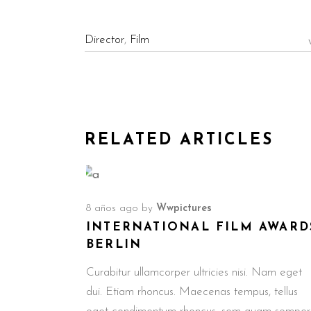
Director
,
Film
RELATED ARTICLES
8 años ago
by
Wwpictures
INTERNATIONAL FILM AWARD
BERLIN
Curabitur ullamcorper ultricies nisi. Nam eget
dui. Etiam rhoncus. Maecenas tempus, tellus