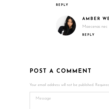
REPLY
AMBER W
Maecenas nec od
REPLY
POST A COMMENT
Your email address will not be published. Require