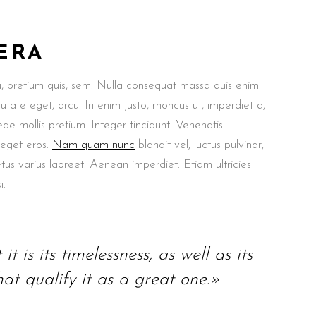
ERA
u, pretium quis, sem. Nulla consequat massa quis enim.
putate eget, arcu. In enim justo, rhoncus ut, imperdiet a,
ede mollis pretium. Integer tincidunt. Venenatis
 eget eros.
Nam quam nunc
blandit vel, luctus pulvinar,
etus varius laoreet. Aenean imperdiet. Etiam ultricies
i.
t is its timelessness, as well as its
at qualify it as a great one.»