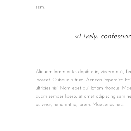
sem.
«Lively, confessio
Aliquam lorem ante, dapibus in, viverra quis, feu
laoreet. Quisque rutrum. Aenean imperdiet. Etia
ultricies nisi. Nam eget dui. Etiam rhoncus. M
quam semper libero, sit amet adipiscing sem n
pulvinar, hendrerit id, lorem. Maecenas nec.