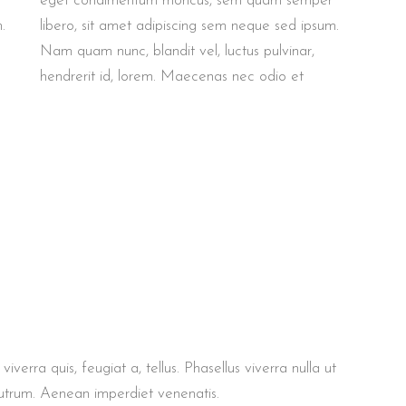
eget condimentum rhoncus, sem quam semper
.
libero, sit amet adipiscing sem neque sed ipsum.
Nam quam nunc, blandit vel, luctus pulvinar,
hendrerit id, lorem. Maecenas nec odio et
iverra quis, feugiat a, tellus. Phasellus viverra nulla ut
rutrum. Aenean imperdiet venenatis.