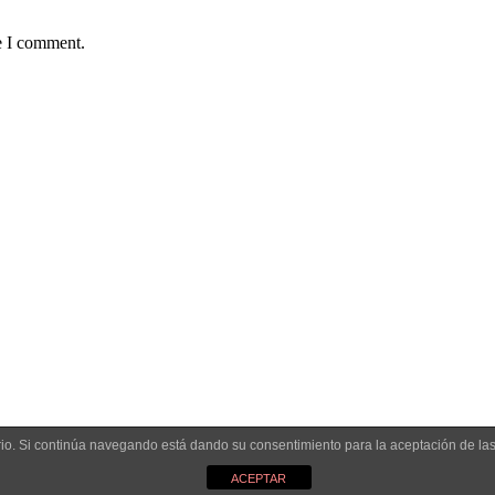
e I comment.
uario. Si continúa navegando está dando su consentimiento para la aceptación de l
ACEPTAR