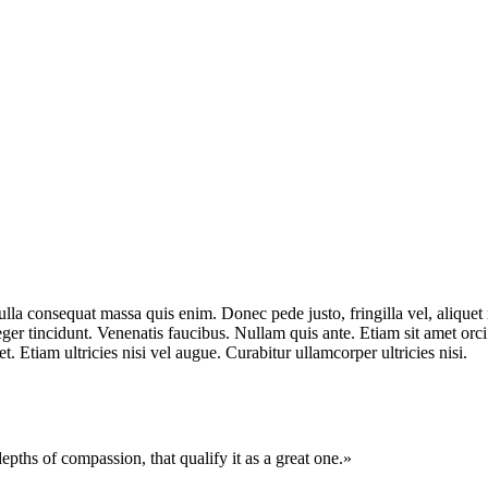
lla consequat massa quis enim. Donec pede justo, fringilla vel, aliquet n
eger tincidunt. Venenatis faucibus. Nullam quis ante. Etiam sit amet orci
. Etiam ultricies nisi vel augue. Curabitur ullamcorper ultricies nisi.
 depths of compassion, that qualify it as a great one.»