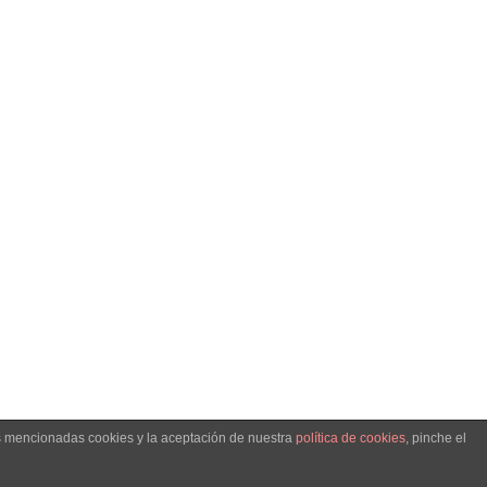
as mencionadas cookies y la aceptación de nuestra
política de cookies
, pinche el