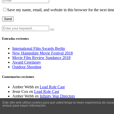
Save my name, email, and website in this browser for the next tim
Search
for:
Entradas recientes
International Film Awards Berlin
New Hampshire Movie Festival 2018
Movie Film Review Sundance 2018
Award Ceremony
Outdoor Shooting
Comentarios recientes
Amber Webb
en
Lead Role Cast
Jesse Cox
en
Lead Role Cast
Amber Webb
en
Infinity War Directors
Jesse Cox
en
Infinity War Directors
Este sitio web utiliza cookies para que usted tenga la mejor experiencia de us
Amber Webb
en
Hall of Fame Award
enlace para mayor información.