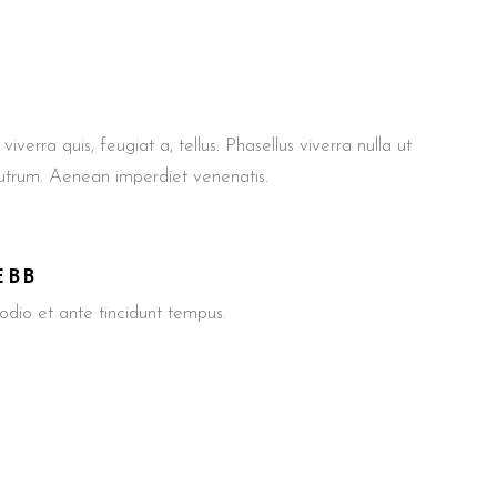
iverra quis, feugiat a, tellus. Phasellus viverra nulla ut
rutrum. Aenean imperdiet venenatis.
EBB
io et ante tincidunt tempus.