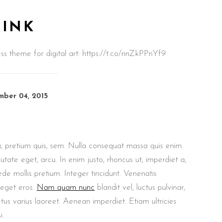
LINK
theme for digital art: https://t.co/nnZkPPnYf9
ber 04, 2015
u, pretium quis, sem. Nulla consequat massa quis enim.
putate eget, arcu. In enim justo, rhoncus ut, imperdiet a,
ede mollis pretium. Integer tincidunt. Venenatis
 eget eros.
Nam quam nunc
blandit vel, luctus pulvinar,
etus varius laoreet. Aenean imperdiet. Etiam ultricies
i.