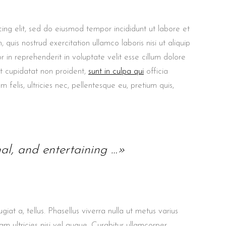
ing elit, sed do eiusmod tempor incididunt ut labore et
uis nostrud exercitation ullamco laboris nisi ut aliquip
in reprehenderit in voluptate velit esse cillum dolore
at cupidatat non proident,
sunt in culpa qui
officia
felis, ultricies nec, pellentesque eu, pretium quis,
nal, and entertaining …»
giat a, tellus. Phasellus viverra nulla ut metus varius
m ultricies nisi vel augue. Curabitur ullamcorper