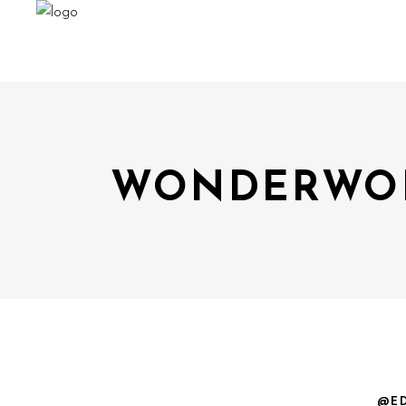
WONDERWOR
@E