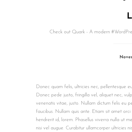
Check out Quark - A modern #WordPress 
Novem
Donec quam felis, ultricies nec, pellentesque e
Donec pede justo, fringilla vel, aliquet nec, vul
venenatis vitae, justo. Nullam dictum felis eu p
faucibus. Nullam quis ante. Etiam sit amet orci
hendrerit id, lorem. Phasellus viverra nulla ut m
nisi vel augue. Curabitur ullamcorper ultricies nis