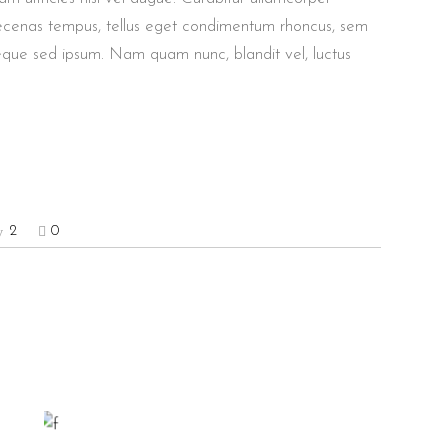
aecenas tempus, tellus eget condimentum rhoncus, sem
eque sed ipsum. Nam quam nunc, blandit vel, luctus
2
0