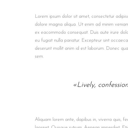
Lorem ipsum dolor sit amet, consectetur adipisc
dolore magna aliqua. Ut enim ad minim veniam, q
ex eacommodo consequat. Duis aute irure dolor 
eu fugiat nulla pariatur. Excepteur sint occaec
deserunt mollit anim id est laborum. Donec quam 
sem.
«Lively, confessio
Aliquam lorem ante, dapibus in, viverra quis, feu
laoreet. Quisque rutrum. Aenean imperdiet. Etia