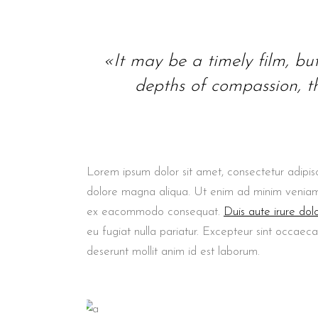
«It may be a timely film, but i
depths of compassion, th
Lorem ipsum dolor sit amet, consectetur adipisc
dolore magna aliqua. Ut enim ad minim veniam, q
ex eacommodo consequat.
Duis aute irure dol
eu fugiat nulla pariatur. Excepteur sint occaeca
deserunt mollit anim id est laborum.