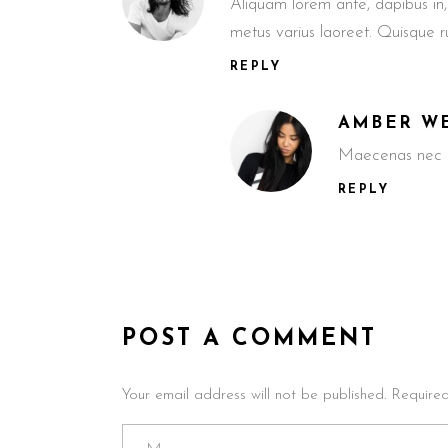
Aliquam lorem ante, dapibus in, v
metus varius laoreet. Quisque 
REPLY
AMBER W
Maecenas nec od
REPLY
POST A COMMENT
Your email address will not be published. Require