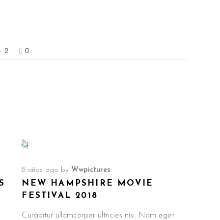
2
0
8 años ago
by
Wwpictures
S
NEW HAMPSHIRE MOVIE
FESTIVAL 2018
Curabitur ullamcorper ultricies nisi. Nam eget