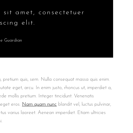
 sit amet, consectetuer
scing elit.
he Guardian
u, pretium quis, sem. Nulla consequat massa quis enim.
putate eget, arcu. In enim justo, rhoncus ut, imperdiet a,
ede mollis pretium. Integer tincidunt. Venenatis
 eget eros.
Nam quam nunc
blandit vel, luctus pulvinar,
etus varius laoreet. Aenean imperdiet. Etiam ultricies
i.