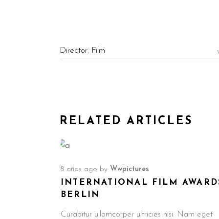
Director
,
Film
RELATED ARTICLES
8 años ago
by
Wwpictures
INTERNATIONAL FILM AWARD
BERLIN
Curabitur ullamcorper ultricies nisi. Nam eget