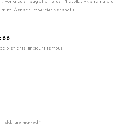
iverra quis, feugiat a, tellus. Phasellus viverra nulla ut
rutrum. Aenean imperdiet venenatis.
EBB
io et ante tincidunt tempus.
d fields are marked *