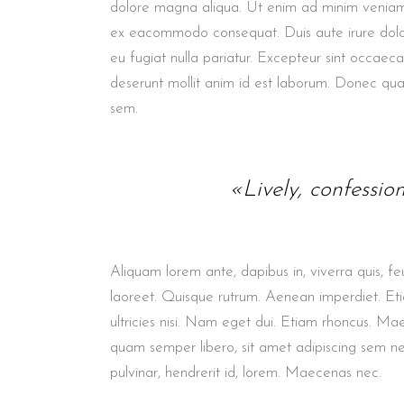
dolore magna aliqua. Ut enim ad minim veniam, q
ex eacommodo consequat. Duis aute irure dolor 
eu fugiat nulla pariatur. Excepteur sint occaec
deserunt mollit anim id est laborum. Donec quam 
sem.
«Lively, confessio
Aliquam lorem ante, dapibus in, viverra quis, feu
laoreet. Quisque rutrum. Aenean imperdiet. Etia
ultricies nisi. Nam eget dui. Etiam rhoncus. M
quam semper libero, sit amet adipiscing sem n
pulvinar, hendrerit id, lorem. Maecenas nec.