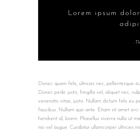
Lorem ipsum dolor
adipi
-T
Donec quam felis, ultricies nec, pellentesque e
Donec pede justo, fringilla vel, aliquet nec, vul
venenatis vitae, justo. Nullam dictum felis eu p
faucibus. Nullam quis ante. Etiam sit amet orci
hendrerit id, lorem. Phasellus viverra nulla ut m
nisi vel augue. Curabitur ullamcorper ultricies nis