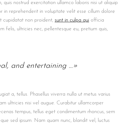
uis nostrud exercitation ullamco laboris nisi ut aliquip
in reprehenderit in voluptate velit esse cillum dolore
at cupidatat non proident,
sunt in culpa qui
officia
felis, ultricies nec, pellentesque eu, pretium quis,
nal, and entertaining …»
giat a, tellus. Phasellus viverra nulla ut metus varius
m ultricies nisi vel augue. Curabitur ullamcorper
aecenas tempus, tellus eget condimentum rhoncus, sem
eque sed ipsum. Nam quam nunc, blandit vel, luctus